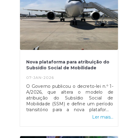
mecanismos de apoio público. A
plataforma pode ser consultada no site
oficial da CCDR Centro.Esta
candidatura está disponível no site da
CCDR, através do deste
link.Fonte: CCDR
Nova plataforma para atribuição do
Subsídio Social de Mobilidade
07-JAN-2026
O Governo publicou o decreto-lei n.º 1-
A/2026, que altera o modelo de
atribuição do Subsídio Social de
Mobilidade (SSM) e define um período
transitório para a nova plataforma
eletrónica, a qual ficará disponível a
Ler mais...
partir de 8 de janeiro. A medida aplica-
se às viagens entre as regiões
autónomas e o continente, mantendo