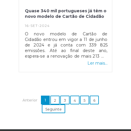
Fonte: IPDJ
Quase 340 mil portugueses já têm o
novo modelo de Cartão de Cidadão
16-SET-2024
O novo modelo de Cartão de
Cidadão entrou em vigor a 11 de junho
de 2024 e já conta com 339 825
emissões. Até ao final deste ano,
espera-se a renovação de mais 213 mil
cartões por fim do prazo de
Ler mais...
validade.Com uma imagem
totalmente renovada, inspirada em
símbolos portugueses, o novo modelo
do Cartão de Cidadão tem uma
fotografia maior que permite identificar
melhor o titular. O cartão passou a ser
Anterior
contactless (sem contacto), permitindo
1
2
3
4
5
6
a utilização do Cartão de Cidadão em
Seguinte
diversas situações, quer nos serviços
públicos, quer no setor privado, sem
necessidade do cartão ter de ser lido
por um leitor de cartões.Quem tem o