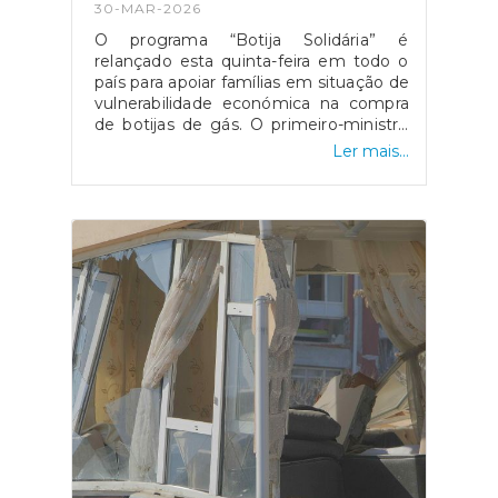
30-MAR-2026
O programa “Botija Solidária” é
relançado esta quinta-feira em todo o
país para apoiar famílias em situação de
vulnerabilidade económica na compra
de botijas de gás. O primeiro-ministro
Luís Montenegro anunciou o aumento
Ler mais...
da comparticipação de 15 para 25 euros
durante os próximos três meses,
justificando a medida com o impacto
da guerra no Médio Oriente.