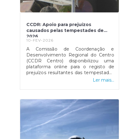
CCDR: Apoio para prejuízos
causados pelas tempestades de
2026
10-FEV-2026
A Comissão de Coordenação e
Desenvolvimento Regional do Centro
(CCDR Centro) disponibilizou uma
plataforma online para o registo de
prejuízos resultantes das tempestades
de 2026 que afetaram vários concelhos
Ler mais...
da Região Centro.O portal destina-se a
cidadãos, empresas, agricultores e
municípios, permitindo a sinalização de
danos em habitações, atividades
económicas, explorações agrícolas e
infraestruturas públicas, com vista ao
acesso a apoios técnicos e
financeiros.O registo dos prejuízos é
um passo essencial para a avaliação
dos danos e para a ativação dos