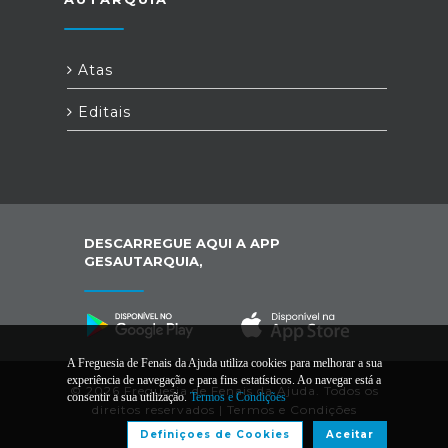
Atas
Editais
DESCARREGUE AQUI A APP
GESAUTARQUIA,
A Freguesia de Fenais da Ajuda utiliza cookies para melhorar a sua
experiência de navegação e para fins estatísticos. Ao navegar está a
© 2026 Freguesia de Fenais da Ajuda. Todos os
consentir a sua utilização.
Termos e Condições
direitos reservados |
Termos e Condições
Definiçoes de Cookies
Aceitar